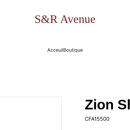
S&R Avenue
Acceuil
Boutique
Zion Sh
CFA15500