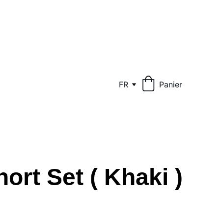
FR
Panier
ort Set ( Khaki )